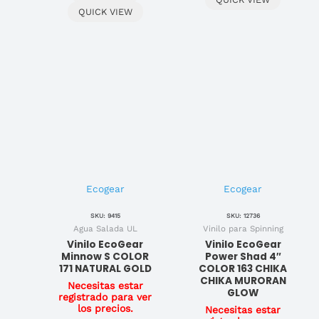
QUICK VIEW
Ecogear
Ecogear
SKU: 9415
SKU: 12736
Agua Salada UL
Vinilo para Spinning
Vinilo EcoGear
Vinilo EcoGear
Minnow S COLOR
Power Shad 4″
171 NATURAL GOLD
COLOR 163 CHIKA
CHIKA MURORAN
Necesitas estar
GLOW
registrado para ver
los precios.
Necesitas estar