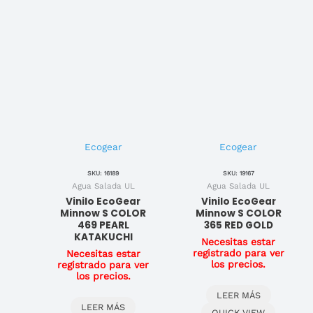
Ecogear
Ecogear
SKU: 16189
SKU: 19167
Agua Salada UL
Agua Salada UL
Vinilo EcoGear
Vinilo EcoGear
Minnow S COLOR
Minnow S COLOR
469 PEARL
365 RED GOLD
KATAKUCHI
Necesitas estar
registrado para ver
Necesitas estar
los precios.
registrado para ver
los precios.
LEER MÁS
LEER MÁS
QUICK VIEW