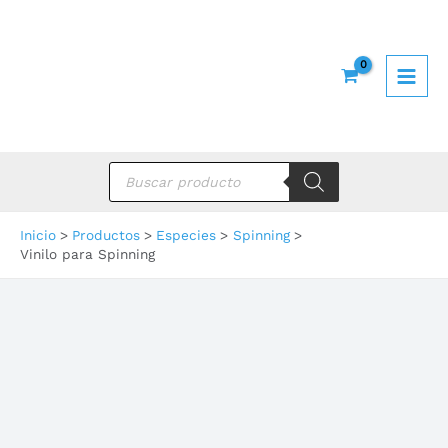
Ir
al
contenido
Búsqueda
de
productos
Inicio
Productos
Especies
Spinning
Vinilo para Spinning
Or
po
los
úl